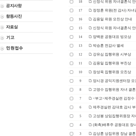
신정식 위원 자녀결혼식 
18
장정훈 위원(전 감사) 자녀
17
김용일 위원 모친상 안내
16
신정식 위원 자녀결혼식 
15
양백윤 공동대표 빙모상
14
박승훈 전감사 별세
13
강유심 집행위원 시부상
12
김용일 집행위원 부친상
11
장성욱 집행위원 모친상
10
양시경 공익지원센터장 모
9
고영수 집행위원 자녀 결혼
8
<부고>제주경실련 김정수 
7
제주경실련 김대호 감사 
6
고성봉 상임집행위원장 자
5
(화촉)배후주 공동대표 장
4
김상훈 상집위원 장남 결
3