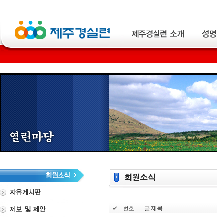
번호
글 제 목