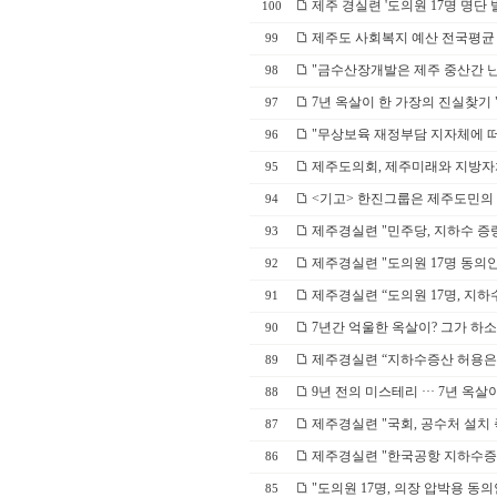
제주 경실련 '도의원 17명 명단
100
제주도 사회복지 예산 전국평균
99
"금수산장개발은 제주 중산간 난
98
7년 옥살이 한 가장의 진실찾기 "
97
"무상보육 재정부담 지자체에 떠
96
제주도의회, 제주미래와 지방
95
<기고> 한진그룹은 제주도민의
94
제주경실련 "민주당, 지하수 증
93
제주경실련 "도의원 17명 동의
92
제주경실련 “도의원 17명, 지하
91
7년간 억울한 옥살이? 그가 하
90
제주경실련 “지하수증산 허용은
89
9년 전의 미스테리 ··· 7년 옥
88
제주경실련 "국회, 공수처 설치 
87
제주경실련 "한국공항 지하수증산 
86
"도의원 17명, 의장 압박용 동
85