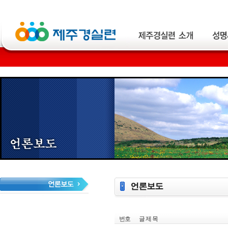
번호
글 제 목