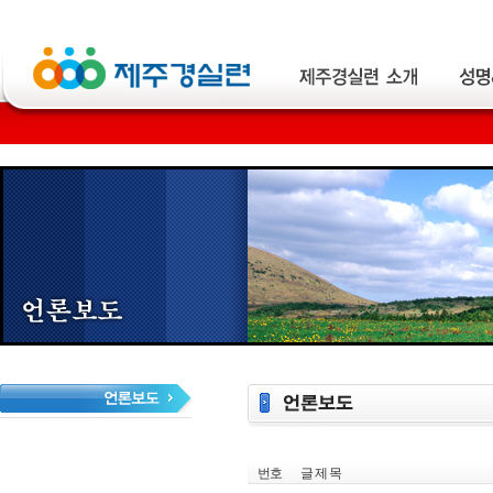
번호
글 제 목