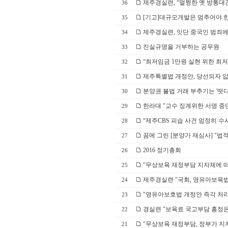
제주경실련, “멀쩡한 옛 방통대
36
[기고]대규모개발은 멈추어야 
35
제주경실련, 잇단 중국인 범죄에 
34
진실규명을 거부하는 공무원
33
“최저임금 1만원 실현 위한 최
32
제주특별법 개정안, 당선되자 
31
분양권 불법 거래 부추기는 '떳
30
한라대 "교수 징계위한 서명 중
29
“제주CBS 피습 사건 엄정히 수
28
꿈에 그린 [분양가 재심사] "법적
27
2016 정기총회
26
"무상보육 재정부담 지자체에 떠
25
제주경실련 "국회, 영유아보육법
24
"영유아보호법 개정안 즉각 처
23
경실련 "보육료 국고부담 흥정은 
22
"무상보육 재정부담, 정부가 지
21