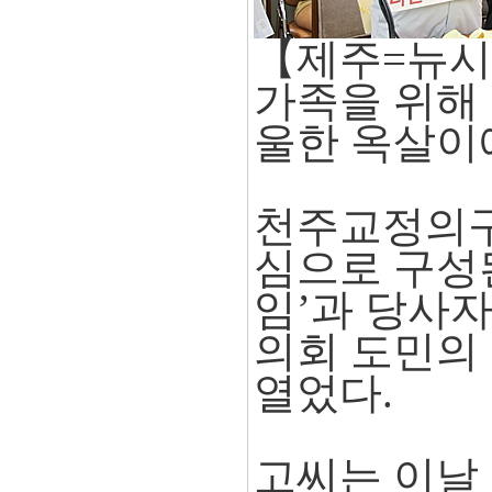
【제주=뉴시
가족을 위해 
울한 옥살이
천주교정의구
심으로 구성된
임’과 당사자
의회 도민의 
열었다.
고씨는 이날 