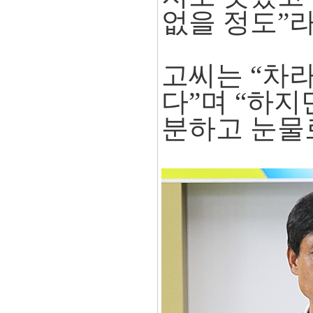
없을 정도”
고씨는 “차
다”며 “하
분하고 눈물