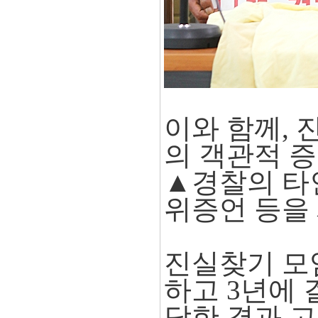
이와 함께,
의 객관적 
▲경찰의 타
위증언 등을
진실찾기 모임
하고 3년에 
담한 결과 