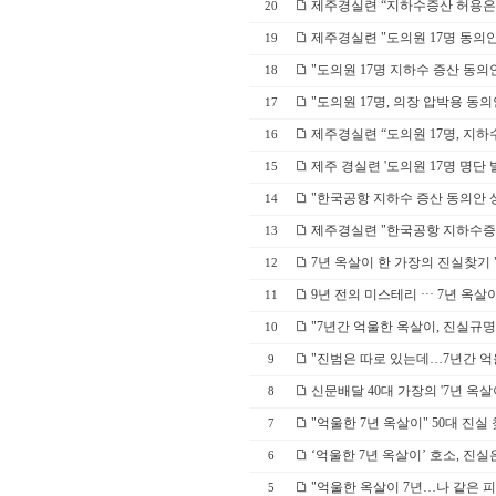
제주경실련 “지하수증산 허용은
20
제주경실련 "도의원 17명 동의
19
"도의원 17명 지하수 증산 동의
18
"도의원 17명, 의장 압박용 동
17
제주경실련 “도의원 17명, 지하
16
제주 경실련 '도의원 17명 명단
15
"한국공항 지하수 증산 동의안 
14
제주경실련 "한국공항 지하수증산 
13
7년 옥살이 한 가장의 진실찾기 "
12
9년 전의 미스테리 ··· 7년 옥
11
"7년간 억울한 옥살이, 진실규
10
"진범은 따로 있는데…7년간 억울
9
신문배달 40대 가장의 '7년 옥살
8
"억울한 7년 옥살이" 50대 진실
7
‘억울한 7년 옥살이’ 호소, 진
6
"억울한 옥살이 7년…나 같은 피해
5