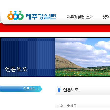
번호
글 제 목