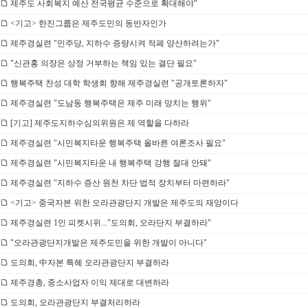
제주도 사회복지 예산 전국평균 수준으로 확대해야"
<기고> 한진그룹은 제주도민의 동반자인가
제주경실련 "민주당, 지하수 증량시켜 적폐 양산하려는가"
"신관홍 의장은 상정 거부하는 책임 있는 결단 필요"
행복주택 찬성 대학 학생회 향해 제주경실련 "공개토론하자"
제주경실련 "도남동 행복주택은 제주 미래 망치는 행위"
[기고] 제주도지하수심의위원은 제 역할을 다하라
제주경실련 "시민복지타운 행복주택 올바른 여론조사 필요"
제주경실련 "시민복지타운 내 행복주택 강행 절대 안돼"
제주경실련 "지하수 증산 원천 차단 법적 장치부터 마련하라"
<기고> 중국자본 위한 오라관광단지 개발은 제주도의 재앙이다
제주경실련 1인 피켓시위..."도의회, 오라단지 부결하라"
"오라관광단지개발은 제주도민을 위한 개발이 아니다"
도의회, 中자본 특혜 오라관광단지 부결하라
제주경총, 중소사업자 이익 제대로 대변하라
도의회, 오라관광단지 부결처리하라