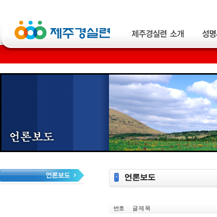
번호
글 제 목