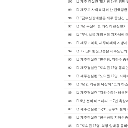
제주 경실련 '도의원 17명 명단
100
제주도 사회복지 예산 전국평균
99
"금수산장개발은 제주 중산간 난
98
7년 옥살이 한 가장의 진실찾기 "
97
"무상보육 재정부담 지자체에 떠
96
제주도의회, 제주미래와 지방
95
<기고> 한진그룹은 제주도민의
94
제주경실련 "민주당, 지하수 증
93
제주경실련 "도의원 17명 동의
92
제주경실련 “도의원 17명, 지하
91
7년간 억울한 옥살이? 그가 하
90
제주경실련 “지하수증산 허용은
89
9년 전의 미스테리 ··· 7년 옥
88
제주경실련 "국회, 공수처 설치 
87
제주경실련 "한국공항 지하수증산 
86
"도의원 17명, 의장 압박용 동
85