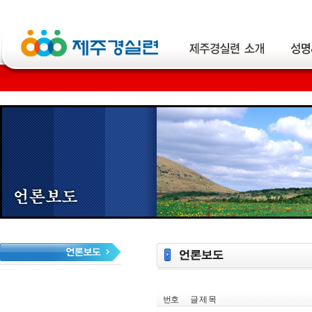
번호
글 제 목