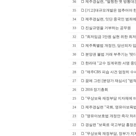
제주경실련, “멀쩡한 옛 방통대
36
[기고]대규모개발은 멈추어야 
35
제주경실련, 잇단 중국인 범죄에 
34
진실규명을 거부하는 공무원
33
“최저임금 1만원 실현 위한 최
32
제주특별법 개정안, 당선되자 
31
분양권 불법 거래 부추기는 '떳
30
한라대 "교수 징계위한 서명 중
29
“제주CBS 피습 사건 엄정히 수
28
꿈에 그린 [분양가 재심사] "법적
27
2016 정기총회
26
"무상보육 재정부담 지자체에 떠
25
제주경실련 "국회, 영유아보육법
24
"영유아보호법 개정안 즉각 처
23
경실련 "보육료 국고부담 흥정은 
22
"무상보육 재정부담, 정부가 지
21