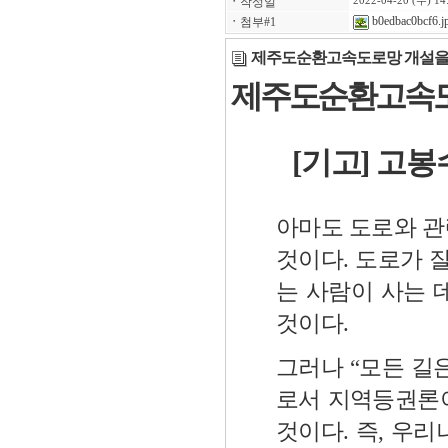
ㆍ
작성일
2022-04-20 (수) 14
b0edbac0bcf6.j
ㆍ
첨부#1
제주도순환고속도로망 개설을
제주도순환고속도
[기고] 고
아마도 도로와 관련
것이다. 도로가 
는 사람이 사는 
것이다.
그러나 “모든 길
로서 지역등권론이
것이다. 즉, 우