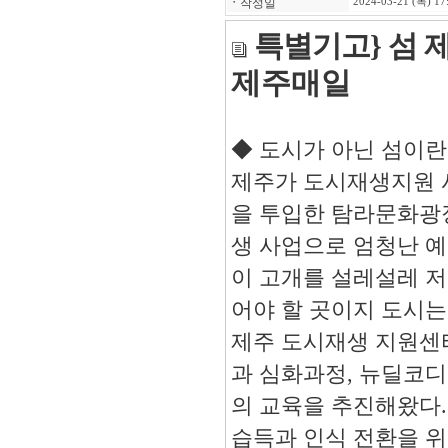
ㆍ
작성일
2024-03-21 (목) 17
특별기고} 섬 
제주매일
2
◆
도시가 아닌 섬이란
제주가 도시재생지원
을 투입한 탐라문화광
생 사업으로 엄청난 
이 고개를 설레설레 저
어야 할 곳이지 도시
제주 도시재생 지원센
과 심화과정
,
뉴딜코디
의 교육을 추진해왔다
습득과 인식 전환을 