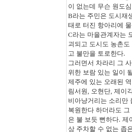
이 없는데 무슨 원도심
B
라는 주민은 도시재생
태로 터진 항아리에 물
C
라는 마을관계자는 
괴되고 도시도 농촌도 
고 불만을 토로한다
.
그러면서 차라리 그 
위한 보람 있는 일이 
제주에 있는 오래된 
림서원
,
오현단
,
제이각
비아냥거리는 소리만 
복원한다 하더라도 그
은 불 보듯 뻔하다
.
제
상 주차할 수 없는 좁