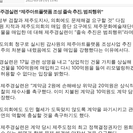
일
2022-05-18 (수) 15:41
주경실련 “제주아트플랫폼 조성 졸속 추진, 범죄행위”
 정부 검찰과 제주도지사, 의회에도 문제해결 요구할 것” 다짐
원 지적과 제주도의회의 매입 중단 요구에도 제주문화예술재단
건물을 매입한 데 대해 제주경실련이 “졸속 추진은 범죄행위”라며
도의회 청구로 실시된 감사원의 제주아트플랫폼 조성사업 추진 
 주의 처분을 내렸음에도 건물 매입을 강행했다는 이유에서다.
경실련은 17일 관련 성명을 내고 “상업적인 건물 가치를 상실해
 건물을 100억원에 매입하고 다시 100억원을 들여 리모델링하
 허용할 수 없다는 입장을 밝혔다.
 제주경실련은 “계약금 2원에 손해배상 위약금 20억원은 상식적
검찰의 재수사를 촉구했다. 이미 지불된 계약금 10억원도 계약 
주장했다.
도의회에도 도민 혈세가 도둑맞지 않도록 계약을 파기시키고 관
본연의 역할에 충실할 것을 촉구하기도 했다.
 제주경실련은 계약 당시 제주도정의 최고 정책결정권자인 원희