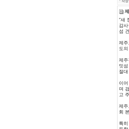
ㆍ
작성
제
“새
감사
섬 
제주
도의
제주
밋섬
절대
이어
며 
고 
제주
회 
특히