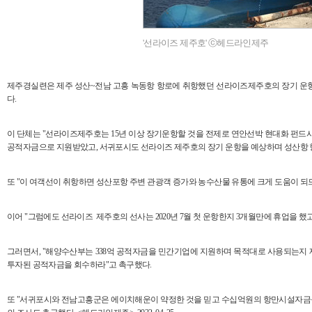
'선라이즈 제주호' ⓒ헤드라인제주
제주경실련은 제주 성산~전남 고흥 녹동항 항로에 취항했던 선라이즈제주호의 장기 운항
다.
이 단체는 "선라이즈제주호는 15년 이상 장기운항할 것을 전제로 연안선박 현대화 펀드사업
공적자금으로 지원받았고, 서귀포시도 선라이즈 제주호의 장기 운항을 예상하며 성산항 
또 "이 여객선이 취항하면 성산포항 주변 관광객 증가와 농수산물 유통에 크게 도움이 되
이어 "그럼에도 선라이즈 제주호의 선사는 2020년 7월 첫 운항한지 3개월만에 휴업을 
그러면서, "해양수산부는 338억 공적자금을 민간기업에 지원하며 목적대로 사용되는지 제
투자된 공적자금을 회수하라"고 촉구했다.
또 "서귀포시와 전남고흥군은 에이치해운이 약정한 것을 믿고 수십억원의 항만시설자금을