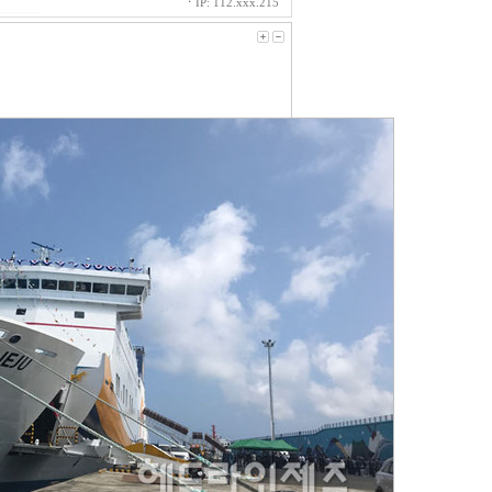
ㆍ
IP: 112.xxx.215